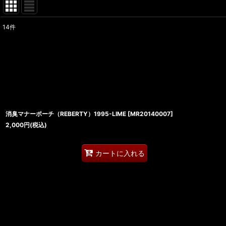
14
件
サブカテゴリ
:
表示数
:
並び順
:
消臭マナーポーチ（REBERTY）1995-LIME
[
MR20140007
]
2,000
円
(税込)
カートに入れる