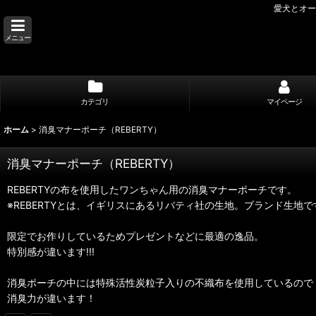
愛犬とオー
メニュー
カテゴリ
マイページ
ホーム
>
消臭マナーポーチ（REBERTY）
消臭マナーポーチ（REBERTY）
REBERTYの布を使用したワンちゃん用の消臭マナーポーチです。
※REBERTYとは、イギリスにあるリバティ社の生地。ブランド生地で
限定でお作りしているためプレゼントなどに最適の逸品。
特別感が違います!!!
消臭ポーチの中には特殊活性炭粒子入りの不織布を使用しているので
消臭力が違います！