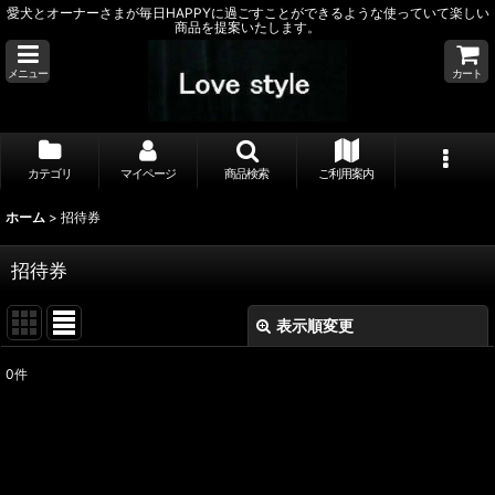
愛犬とオーナーさまが毎日HAPPYに過ごすことができるような使っていて楽しい
商品を提案いたします。
メニュー
カート
カテゴリ
マイページ
商品検索
ご利用案内
ホーム
>
招待券
招待券
表示順変更
閉じる
0
件
表示数
:
並び順
: