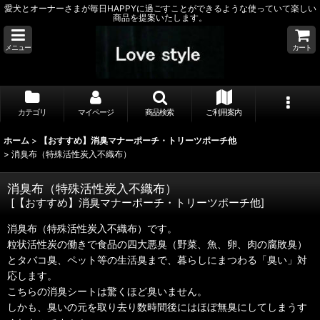
愛犬とオーナーさまが毎日HAPPYに過ごすことができるような使っていて楽しい
商品を提案いたします。
メニュー
カート
カテゴリ
マイページ
商品検索
ご利用案内
ホーム
>
【おすすめ】消臭マナーポーチ・トリーツポーチ他
>
消臭布（特殊活性炭入不織布）
消臭布（特殊活性炭入不織布）
[
【おすすめ】消臭マナーポーチ・トリーツポーチ他
]
消臭布（特殊活性炭入不織布）です。
粒状活性炭の働きで食品の四大悪臭（野菜、魚、卵、肉の腐敗臭）
とタバコ臭、ペット等の生活臭まで、暮らしにまつわる「臭い」対
応します。
こちらの消臭シートは驚くほど臭いません。
しかも、臭いの元を取り去り数時間後にはほぼ無臭にしてしまうす