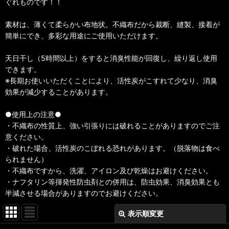
ぐれものです！！
素材は、薄くて柔らかい布地状。不織布だから裁断、縫製、接着が
簡単にでき、多彩な用途にご使用いただけます。
天日干し（5時間以上）をすると消臭性能が回復し、繰り返し使用
できます。
※長期お使いいただくことにより、活性炭がこすれて少なり、消臭
効果が減少することがあります。
●使用上の注意●
・不織布の性質上、強い引張りには破れることがありますのでご注
意ください。
・破れた場合、活性炭のこぼれる恐れがあります。（脱落物は食べ
られません）
・不織布ですから、洗濯、アイロン及び乾燥はお避けください。
・ナフタリン等揮発性防虫剤との併用は、防虫効果、消臭効果とも
半減させる場合がありますのでお避けください。
表示順変更
閉じる