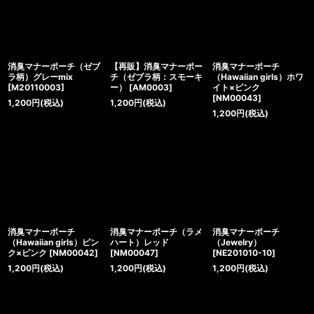
消臭マナーポーチ（ゼブ
【再販】消臭マナーポー
消臭マナーポーチ
ラ柄）グレーmix
チ（ゼブラ柄：スモーキ
（Hawaiian girls）ホワ
[
M20110003
]
ー）
[
AM0003
]
イト×ピンク
[
NM00043
]
1,200
円
(税込)
1,200
円
(税込)
1,200
円
(税込)
消臭マナーポーチ
消臭マナーポーチ（ラメ
消臭マナーポーチ
（Hawaiian girls）ピン
ハート）レッド
（Jewelry）
ク×ピンク
[
NM00042
]
[
NM00047
]
[
NE201010-10
]
1,200
円
(税込)
1,200
円
(税込)
1,200
円
(税込)