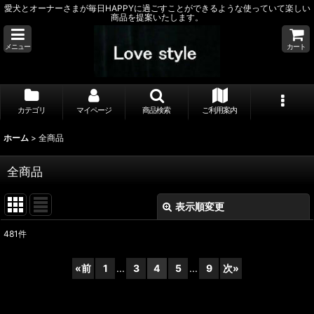
愛犬とオーナーさまが毎日HAPPYに過ごすことができるような使っていて楽しい
商品を提案いたします。
メニュー
カート
カテゴリ
マイページ
商品検索
ご利用案内
ホーム
>
全商品
全商品
表示順変更
閉じる
481
件
表示数
:
«
前
1
...
3
4
5
...
9
次
»
並び順
: