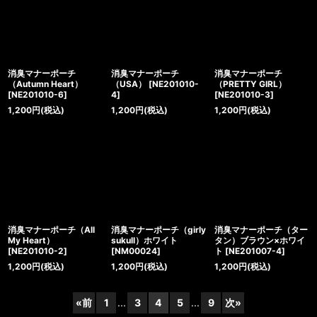
消臭マナーポーチ
消臭マナーポーチ
消臭マナーポーチ
（Autumn Heart）
（USA）
[
NE201010-
（PRETTY GIRL）
[
NE201010-6
]
4
]
[
NE201010-3
]
1,200
円
(税込)
1,200
円
(税込)
1,200
円
(税込)
消臭マナーポーチ（All
消臭マナーポーチ（girly
消臭マナーポーチ（ター
My Heart）
sukull）ホワイト
タン）ブラウン×ホワイ
[
NE201010-2
]
[
NM00024
]
ト
[
NE201007-4
]
1,200
円
(税込)
1,200
円
(税込)
1,200
円
(税込)
«
前
1
...
3
4
5
...
9
次
»