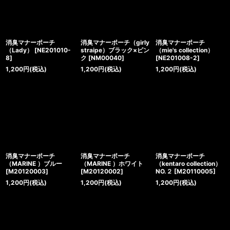
消臭マナーポーチ
消臭マナーポーチ（girly
消臭マナーポーチ
（Lady）
[
NE201010-
straipe）ブラック×ピン
（mie's collection）
8
]
ク
[
NM00040
]
[
NE201008-2
]
1,200
円
(税込)
1,200
円
(税込)
1,200
円
(税込)
消臭マナーポーチ
消臭マナーポーチ
消臭マナーポーチ
（MARINE ）ブルー
（MARINE ）ホワイト
（kentaro collection）
[
M20120003
]
[
M20120002
]
NO.２
[
M20110005
]
1,200
円
(税込)
1,200
円
(税込)
1,200
円
(税込)