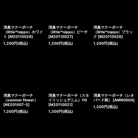
消臭マナーポーチ
消臭マナーポーチ
消臭マナーポーチ
（little*toppo）ホワイ
（little*toppo）ピーチ
（little*toppo）ブラッ
ト
[
M20110028
]
[
M20110027
]
ク
[
M20110026
]
1,200
円
(税込)
1,200
円
(税込)
1,200
円
(税込)
消臭マナーポーチ
消臭マナーポーチ（スタ
消臭マナーポーチ（レオ
（summer flower）
イリッシュデニム）YG
パード柄）
[
AMN0004
]
[
NE201007-5
]
[
M20110021
]
1,200
円
(税込)
1,200
円
(税込)
1,200
円
(税込)