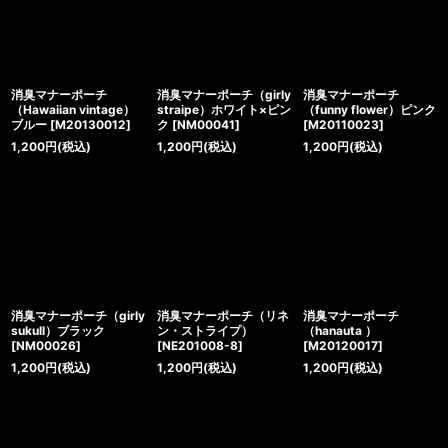
消臭マナーポーチ
消臭マナーポーチ（girly
消臭マナーポーチ
（Hawaiian vintage）
straipe）ホワイト×ピン
（funny flower）ピンク
ブルー
[
M20130012
]
ク
[
NM00041
]
[
M20110023
]
1,200
円
(税込)
1,200
円
(税込)
1,200
円
(税込)
消臭マナーポーチ（girly
消臭マナーポーチ（リネ
消臭マナーポーチ
sukull）ブラック
ン・ストライプ）
（hanauta ）
[
NM00026
]
[
NE201008-8
]
[
M20120017
]
1,200
円
(税込)
1,200
円
(税込)
1,200
円
(税込)