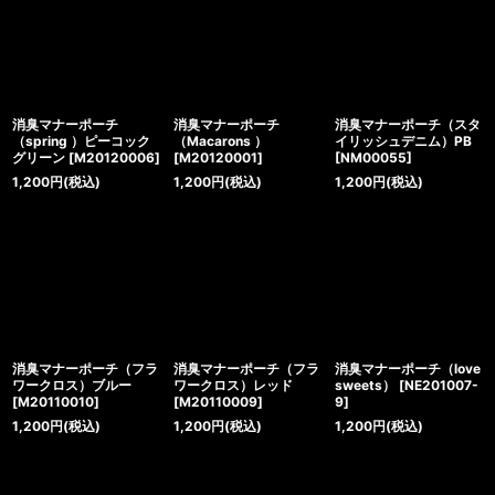
絞り込む
消臭マナーポーチ
消臭マナーポーチ
消臭マナーポーチ（スタ
（spring ）ピーコック
（Macarons ）
イリッシュデニム）PB
グリーン
[
M20120006
]
[
M20120001
]
[
NM00055
]
1,200
円
(税込)
1,200
円
(税込)
1,200
円
(税込)
消臭マナーポーチ（フラ
消臭マナーポーチ（フラ
消臭マナーポーチ（love
ワークロス）ブルー
ワークロス）レッド
sweets）
[
NE201007-
[
M20110010
]
[
M20110009
]
9
]
1,200
円
(税込)
1,200
円
(税込)
1,200
円
(税込)