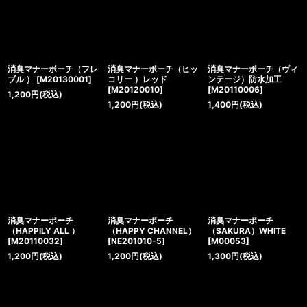
消臭マナーポーチ（フレ
消臭マナーポーチ（ヒッ
消臭マナーポーチ（ヴィ
ブル ）
[
M20130001
]
コリー ）レッド
ンテージ）防水加工
[
M20120010
]
[
M20110006
]
1,200
円
(税込)
1,200
円
(税込)
1,400
円
(税込)
消臭マナーポーチ
消臭マナーポーチ
消臭マナーポーチ
（HAPPILY ALL ）
（HAPPY CHANNEL）
（SAKURA）WHITE
[
M20110032
]
[
NE201010-5
]
[
M00053
]
1,200
円
(税込)
1,200
円
(税込)
1,300
円
(税込)