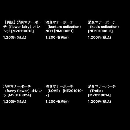
【再販】消臭マナーポー
消臭マナーポーチ
消臭マナーポーチ
チ（flower fairy）オレ
（kentaro collection）
（kae's collection）
ンジ
[
M20110013
]
NO.1
[
NM00051
]
[
NE201008-3
]
1,200
円
(税込)
1,200
円
(税込)
1,200
円
(税込)
消臭マナーポーチ
消臭マナーポーチ
消臭マナーポーチ
（funny flower）オレン
（LOVE）
[
NE201010-
（Trefle）
ジ
[
M20110024
]
7
]
[
M20110014
]
1,200
円
(税込)
1,200
円
(税込)
1,200
円
(税込)