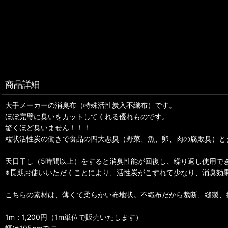
商品詳細
大手メーカーの消臭布（特殊活性炭入不織布）です。
ほぼ完璧に臭いをカットしてくれる優れものです。
驚くほど臭いません！！！
粒状活性炭の働きで食品の四大悪臭（野菜、魚、卵、肉の腐敗臭）と
天日干し（5時間以上）をすると消臭性能が回復し、繰り返し使用で
※長期お使いいただくことにより、活性炭がこすれて少なり、消臭効
こちらの素材は、薄くて柔らかい布地状。不織布だから裁断、縫製、
1m：1,200円（1m単位で販売いたします）