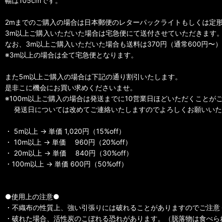
幅は105cmです。
2mまでのご購入の場合は日本郵便のレターパックライトもしくは定形
3m以上ご購入いただいた場合は宅急便にて送付させていただきます
なお、3m以上ご購入いただいた場合も送料は370円（通常600円〜
※3m以上の場合は全て宅急便となります。
また5m以上ご購入の場合は下記の通り割引いたします。
是非こに機会にお買い求めくださいませ。
※100m以上ご購入の場合は発送までに10営業日ほどいただくことが
発送日については改めてご連絡いたしますのでよろしくお願いいた
・ 5m以上 → 単価 1,020円（15%off）
・ 10m以上 → 単価 960円（20%off）
・ 20m以上 → 単価 840円（30%off）
・100m以上 → 単価 600円（50%off）
●使用上の注意●
・不織布の性質上、強い引張りには破れることがありますのでご注意
・破れた場合、活性炭のこぼれる恐れがあります。（脱落物は食べら