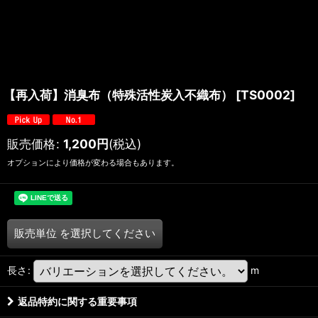
【再入荷】消臭布（特殊活性炭入不織布）
[
TS0002
]
販売価格
:
1,200
円
(税込)
オプションにより価格が変わる場合もあります。
販売単位
を選択してください
長さ
:
m
返品特約に関する重要事項