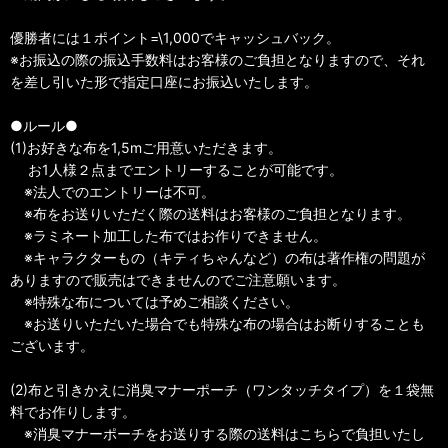
優勝者には１ポイント=\1,000でキャッシュバック。
※お振込の際の振込手数料はお客様のご負担となりますので、それ
を差し引いた形で指定口座にお振込いたします。
●ルール●
(1)お好きな布を1,5mご用意いただきます。
お1人様２点までエントリーすることが可能です。
※法人でのエントリーは不可。
※布をお送りいただく際の送料はお客様のご負担となります。
※ラミネート加工した布ではお作りできません。
※キャラクターもの（キティちゃんなど）の布は著作権の問題が
ありますので販売はできませんのでご注意願います。
※特殊な布については予めご相談ください。
※お送りいただいた場合でも特殊な布の場合はお断りすることも
ございます。
(2)布と引きかえに消臭マナーポーチ（ワンタッチタイプ）を１袋無
料でお作りします。
※消臭マナーポーチをお送りする際の送料はこちらで負担いたし