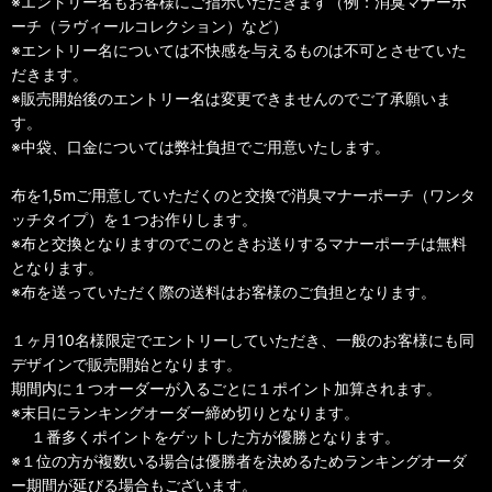
※エントリー名もお客様にご指示いただきます（例：消臭マナーポ
ーチ（ラヴィールコレクション）など）
※エントリー名については不快感を与えるものは不可とさせていた
だきます。
※販売開始後のエントリー名は変更できませんのでご了承願いま
す。
※中袋、口金については弊社負担でご用意いたします。
布を1,5mご用意していただくのと交換で消臭マナーポーチ（ワンタ
ッチタイプ）を１つお作りします。
※布と交換となりますのでこのときお送りするマナーポーチは無料
となります。
※布を送っていただく際の送料はお客様のご負担となります。
１ヶ月10名様限定でエントリーしていただき、一般のお客様にも同
デザインで販売開始となります。
期間内に１つオーダーが入るごとに１ポイント加算されます。
※末日にランキングオーダー締め切りとなります。
１番多くポイントをゲットした方が優勝となります。
※１位の方が複数いる場合は優勝者を決めるためランキングオーダ
ー期間が延びる場合もございます。