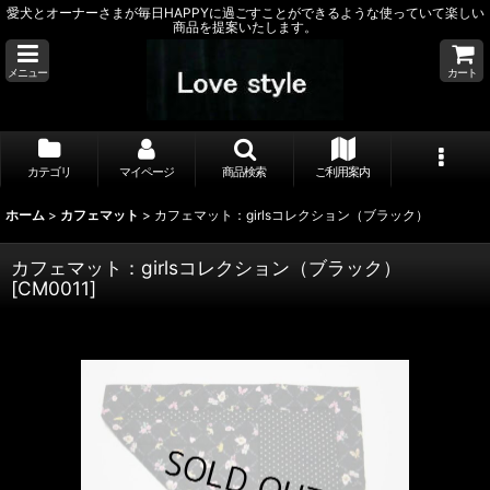
愛犬とオーナーさまが毎日HAPPYに過ごすことができるような使っていて楽しい
商品を提案いたします。
メニュー
カート
カテゴリ
マイページ
商品検索
ご利用案内
ホーム
>
カフェマット
>
カフェマット：girlsコレクション（ブラック）
カフェマット：girlsコレクション（ブラック）
[
CM0011
]