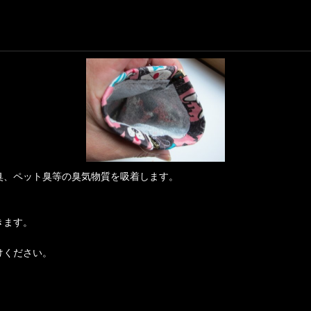
臭、ペット臭等の臭気物質を吸着します。
きます。
けください。