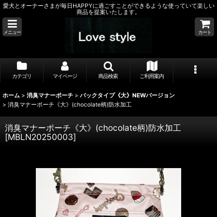
愛犬とオーナーさまが毎日HAPPYに過ごすことができるような使っていて楽しい
商品を提案いたします。
メニュー
カート
カテゴリ
マイページ
商品検索
ご利用案内
ホーム
>
消臭マナーポーチ
>
バックタイプ《大》NEWバージョン
>
消臭マナーポーチ《大》(chocolate柄)防水加工
消臭マナーポーチ《大》(chocolate柄)防水加工
[
MBLN20250003
]