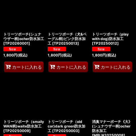
絞り込む
トリーツポーチ(シュナ
トリーツポーチ（犬&ベ
トリーツポーチ（play
ウザー柄)ocher防水加工
ーグル柄)ピンク防水加
with dog)防水加工
[
TP20260001
]
工
[
TP20250013
]
[
TP20250012
]
1,800
円
(税込)
1,800
円
(税込)
1,800
円
(税込)
カートに入れる
カートに入れる
カートに入れる
トリーツポーチ（smaily
トリーツポーチ（old
消臭マナーポーチ《大》
WAN柄)waite防水加工
car)dark green防水加
(シュナウザー柄)ocher
[
TP20250009
]
工
[
TP20250003
]
防水加工
[
MBLN20250008
]