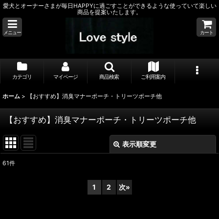
愛犬とオーナーさまが毎日HAPPYに過ごすことができるような使っていて楽しい
商品を提案いたします。
メニュー
カート
カテゴリ
マイページ
商品検索
ご利用案内
ホーム
>
【おすすめ】消臭マナーポーチ・トリーツポーチ他
【おすすめ】消臭マナーポーチ・トリーツポーチ他
表示順変更
閉じる
61
件
表示数
:
1
2
次
»
並び順
: