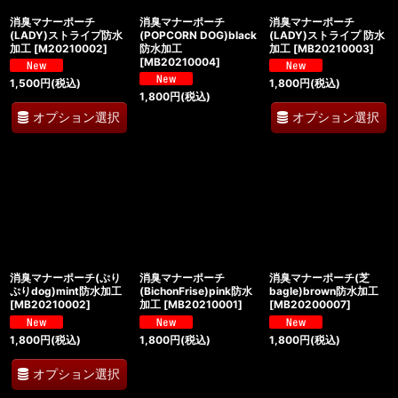
消臭マナーポーチ
消臭マナーポーチ
消臭マナーポーチ
(LADY)ストライプ防水
(POPCORN DOG)black
(LADY)ストライプ 防水
加工
[
M20210002
]
防水加工
加工
[
MB20210003
]
[
MB20210004
]
1,500
円
(税込)
1,800
円
(税込)
1,800
円
(税込)
オプション選択
オプション選択
消臭マナーポーチ(ぷり
消臭マナーポーチ
消臭マナーポーチ(芝
ぷりdog)mint防水加工
(BichonFrise)pink防水
bagle)brown防水加工
[
MB20210002
]
加工
[
MB20210001
]
[
MB20200007
]
1,800
円
(税込)
1,800
円
(税込)
1,800
円
(税込)
オプション選択