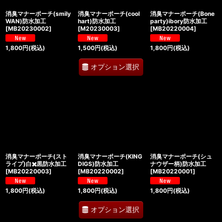
消臭マナーポーチ(smily
消臭マナーポーチ(cool
消臭マナーポーチ(Bone
WAN)防水加工
hart)防水加工
party)ibory防水加工
[
MB20230002
]
[
M20230003
]
[
MB20220004
]
1,800
円
(税込)
1,500
円
(税込)
1,800
円
(税込)
オプション選択
消臭マナーポーチ(スト
消臭マナーポーチ(KING
消臭マナーポーチ(シュ
ライプ)白✖️黒防水加工
DIGS)防水加工
ナウザー柄)防水加工
[
MB20220003
]
[
MB20220002
]
[
MB20220001
]
1,800
円
(税込)
1,800
円
(税込)
1,800
円
(税込)
オプション選択