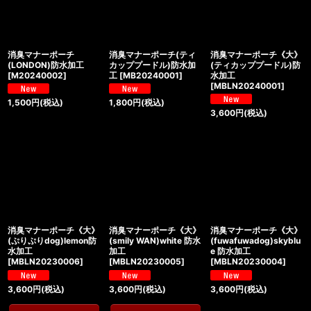
消臭マナーポーチ
消臭マナーポーチ(ティ
消臭マナーポーチ《大》
(LONDON)防水加工
カッププードル)防水加
(ティカッププードル)防
[
M20240002
]
工
[
MB20240001
]
水加工
[
MBLN20240001
]
1,500
円
(税込)
1,800
円
(税込)
3,600
円
(税込)
消臭マナーポーチ《大》
消臭マナーポーチ《大》
消臭マナーポーチ《大》
(ぷりぷりdog)lemon防
(smily WAN)white 防水
(fuwafuwadog)skyblu
水加工
加工
e 防水加工
[
MBLN20230006
]
[
MBLN20230005
]
[
MBLN20230004
]
3,600
円
(税込)
3,600
円
(税込)
3,600
円
(税込)