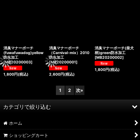
消臭マナーポーチ
消臭マナーポーチ
消臭マナーポーチ(柴犬
(fuwafuwadog)yellow
（Carnival-mix）2010
柄)green防水加工
防水加工
防水加工
[
MB20200002
]
[
MB20200003
]
[
MR20200001
]
1,800
円
(税込)
1,800
円
(税込)
2,600
円
(税込)
1
2
次
»
カテゴリで絞り込む
ホーム
消臭布（特殊活性炭入不織布）
ショッピングカート
消臭マナーポーチ