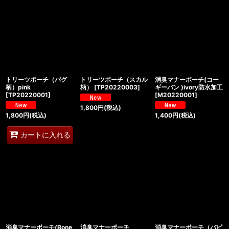
トリーツポーチ（パグ
トリーツポーチ（スカル
消臭マナーポーチ(コー
柄）pink
柄）
[
TP20220003
]
ギーパン )ivory防水加工
[
TP20220001
]
[
M20220001
]
1,800
円
(税込)
1,800
円
(税込)
1,400
円
(税込)
カートに入れる
消臭マナーポーチ(Bone
消臭マナーポーチ
消臭マナーポーチ（パピ